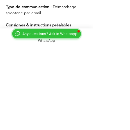
Type de communication : 
Démarchage 
spontané par email 
Consignes & instructions préalables 
importantes 
: Les emails communiqués sont 
Any questions? Ask in Whatsapp
destinés à un usage professionnel. Avant 
WhatsApp
tout envoi, vous devrez vous présenter et 
solliciter l'autorisation d'envoyer votre 
proposition d'oeuvre(s). Dans tous les cas, 
votre matériel devra impérativement 
correspondre au style, genre et à la 
direction artistique des derniers titres 
connus de l'artiste. Merci de veiller à 
proposer uniquement des productions 
avec de belles voix témoins, et une qualité 
de production à la hauteur d'une écoute 
professionnelle. En cas de propositions de 
textes, veillez à ce que le champ lexical de 
la proposition corresponde à l'âge et au 
profil de l'artiste concerné. Après 
autorisation du manager, et sauf 