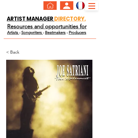
ARTIST MANAGER
DIRECTORY.
Resources and opportunities for
Artists
-
Songwriters
-
Beatmakers
-
Producers
< Back